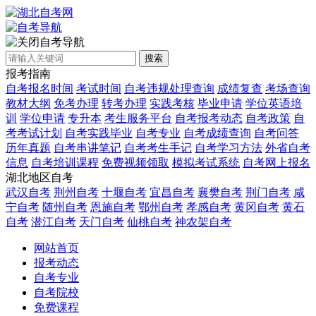
自考导航
搜索
报考指南
自考报名时间
考试时间
自考违规处理查询
成绩复查
考场查询
教材大纲
免考办理
转考办理
实践考核
毕业申请
学位英语培
训
学位申请
专升本
考生服务平台
自考报考动态
自考政策
自
考考试计划
自考实践毕业
自考专业
自考成绩查询
自考问答
历年真题
自考串讲笔记
自考考生手记
自考学习方法
外省自考
信息
自考培训课程
免费视频领取
模拟考试系统
自考网上报名
湖北地区自考
武汉自考
荆州自考
十堰自考
宜昌自考
襄樊自考
荆门自考
咸
宁自考
随州自考
恩施自考
鄂州自考
孝感自考
黄冈自考
黄石
自考
潜江自考
天门自考
仙桃自考
神农架自考
网站首页
报考动态
自考专业
自考院校
免费课程