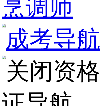
烹调师
资格
证导航