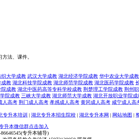
习方法、课件。
纺织大学成教
武汉大学成教
湖北经济学院成教
华中农业大学成教
学成教
湖北科技学院成教
湖北师范学院成教
湖北医药学院成教
学院成教
湖北中医药高等专科学校成教
荆楚理工学院成教
荆州职
学院成教
三峡大学成教
湖北师范大学成教
湖北开放职业学院成
成人高考
荆门成人高考
孝感成人高考
黄冈成人高考
咸宁成人高
北专升本培训
|
湖北专升本招生院校
|
湖北专升本网
|
网站地图
|
专升本微信群点击加入
6646545(专升本辅导)