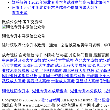
疑惑解答！2025年湖北专升本考试难度与高考相比如何？
速看！2025年湖北专升本考试是否提供考试大纲？
查看更多
微信公众号
考生交流群
湖北专升本网微信公众号
随时获取湖北专升本政策、通知、公告以及各类学习资料、学
成考院校
自考院校
专升本院校
资格证
其它热门栏目
最新更新
中南财经政法大学成教
武汉科技大学成教
湖北大学成教
武汉
药大学成教
武汉轻工大学成教
武汉工程大学成教
武汉理工大
业技术学院成教
武汉工业学院成教
湖北民族大学成教
武汉商
冈职业技术学院成教
湖北国土资源职业学院成教
三峡职业技术
武汉成人高考
黄石成人高考
十堰成人高考
宜昌成人高考
鄂州
湖北统招专升本
|
湖北专升本成绩查询
|
湖北专升本分数线
|
湖
Copyright © 2005-
2026
湖北自考网
All Rights Reserved
湖北普通
湖北自考网(www.hbzkw.com)旗下湖北普通专升本网 电话：027-8