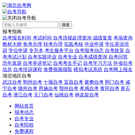
自考导航
搜索
报考指南
自考报名时间
考试时间
自考违规处理查询
成绩复查
考场查询
教材大纲
免考办理
转考办理
实践考核
毕业申请
学位英语培
训
学位申请
专升本
考生服务平台
自考报考动态
自考政策
自
考考试计划
自考实践毕业
自考专业
自考成绩查询
自考问答
历年真题
自考串讲笔记
自考考生手记
自考学习方法
外省自考
信息
自考培训课程
免费视频领取
模拟考试系统
自考网上报名
湖北地区自考
武汉自考
荆州自考
十堰自考
宜昌自考
襄樊自考
荆门自考
咸
宁自考
随州自考
恩施自考
鄂州自考
孝感自考
黄冈自考
黄石
自考
潜江自考
天门自考
仙桃自考
神农架自考
网站首页
报考动态
自考专业
自考院校
免费课程