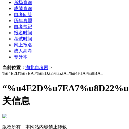
考场查询
成绩查询
自考问答
历年真题
自考笔记
报名时间
考试时间
网上报名
成人高考
专升本
当前位置：
湖北自考网
>
%u4E2D%u7EA7%u8D22%u52A1%u4F1A%u8BA1
“%u4E2D%u7EA7%u8D22%u
关信息
版权所有，本网站内容禁止转载