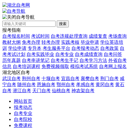
自考导航
搜索
报考指南
自考报名时间
考试时间
自考违规处理查询
成绩复查
考场查询
教材大纲
免考办理
转考办理
实践考核
毕业申请
学位英语培
训
学位申请
专升本
考生服务平台
自考报考动态
自考政策
自
考考试计划
自考实践毕业
自考专业
自考成绩查询
自考问答
历年真题
自考串讲笔记
自考考生手记
自考学习方法
外省自考
信息
自考培训课程
免费视频领取
模拟考试系统
自考网上报名
湖北地区自考
武汉自考
荆州自考
十堰自考
宜昌自考
襄樊自考
荆门自考
咸
宁自考
随州自考
恩施自考
鄂州自考
孝感自考
黄冈自考
黄石
自考
潜江自考
天门自考
仙桃自考
神农架自考
网站首页
报考动态
自考专业
自考院校
免费课程