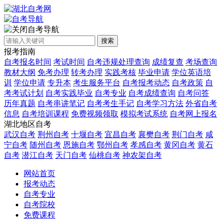
自考导航
搜索
报考指南
自考报名时间
考试时间
自考违规处理查询
成绩复查
考场查询
教材大纲
免考办理
转考办理
实践考核
毕业申请
学位英语培
训
学位申请
专升本
考生服务平台
自考报考动态
自考政策
自
考考试计划
自考实践毕业
自考专业
自考成绩查询
自考问答
历年真题
自考串讲笔记
自考考生手记
自考学习方法
外省自考
信息
自考培训课程
免费视频领取
模拟考试系统
自考网上报名
湖北地区自考
武汉自考
荆州自考
十堰自考
宜昌自考
襄樊自考
荆门自考
咸
宁自考
随州自考
恩施自考
鄂州自考
孝感自考
黄冈自考
黄石
自考
潜江自考
天门自考
仙桃自考
神农架自考
网站首页
报考动态
自考专业
自考院校
免费课程