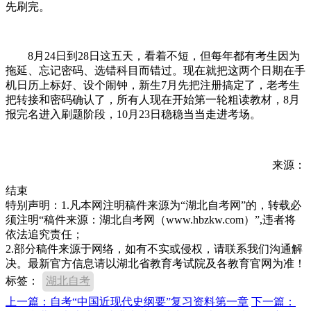
先刷完。
8月24日到28日这五天，看着不短，但每年都有考生因为
拖延、忘记密码、选错科目而错过。现在就把这两个日期在手
机日历上标好、设个闹钟，新生7月先把注册搞定了，老考生
把转接和密码确认了，所有人现在开始第一轮粗读教材，8月
报完名进入刷题阶段，10月23日稳稳当当走进考场。
来源：
结束
特别声明：1.凡本网注明稿件来源为“湖北自考网”的，转载必
须注明“稿件来源：湖北自考网（www.hbzkw.com）”,违者将
依法追究责任；
2.部分稿件来源于网络，如有不实或侵权，请联系我们沟通解
决。最新官方信息请以湖北省教育考试院及各教育官网为准！
标签：
湖北自考
上一篇：自考“中国近现代史纲要”复习资料第一章
下一篇：