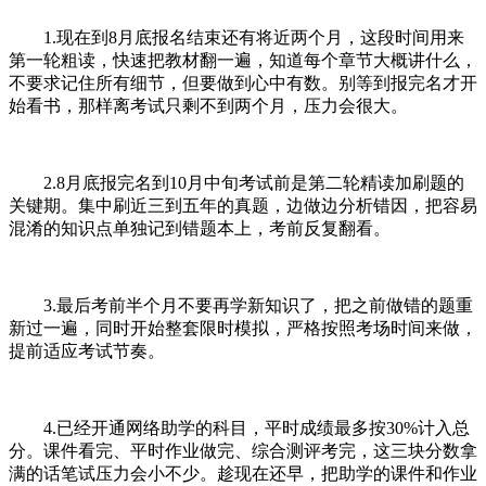
1.现在到8月底报名结束还有将近两个月，这段时间用来
第一轮粗读，快速把教材翻一遍，知道每个章节大概讲什么，
不要求记住所有细节，但要做到心中有数。别等到报完名才开
始看书，那样离考试只剩不到两个月，压力会很大。
2.8月底报完名到10月中旬考试前是第二轮精读加刷题的
关键期。集中刷近三到五年的真题，边做边分析错因，把容易
混淆的知识点单独记到错题本上，考前反复翻看。
3.最后考前半个月不要再学新知识了，把之前做错的题重
新过一遍，同时开始整套限时模拟，严格按照考场时间来做，
提前适应考试节奏。
4.已经开通网络助学的科目，平时成绩最多按30%计入总
分。课件看完、平时作业做完、综合测评考完，这三块分数拿
满的话笔试压力会小不少。趁现在还早，把助学的课件和作业