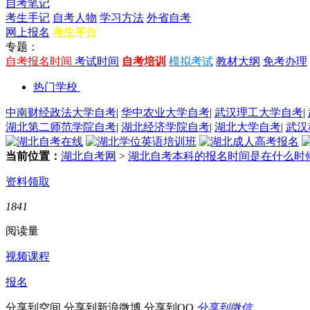
自考笔记
考生手记
自考人物
学习方法
外省自考
网上报名
考生平台
专题：
自考报名时间
考试时间
自考培训
模拟考试
教材大纲
免考办理
热门学校
中南财经政法大学自考
|
华中农业大学自考
|
武汉理工大学自考
|
湖北第二师范学院自考
|
湖北经济学院自考
|
湖北大学自考
|
武汉
当前位置：
湖北自考网
>
湖北自考本科的报名时间是在什么时
资料领取
1841
阅读量
视频课程
报名
分享到空间
分享到新浪微博
分享到QQ
分享到微信