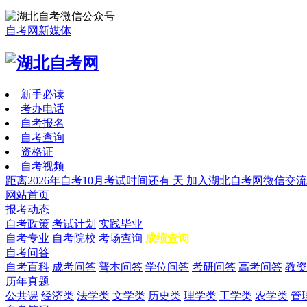
自考网新媒体
新手必读
考办电话
自考报名
自考查询
资格证
自考视频
距离2026年自考10月考试时间还有
天
加入湖北自考网微信交流
网站首页
报考动态
自考政策
考试计划
实践毕业
自考专业
自考院校
考场查询
成绩查询
自考问答
自考百科
成考问答
普本问答
学位问答
考研问答
高考问答
教资
历年真题
公共课
经济类
法学类
文学类
历史类
理学类
工学类
农学类
管