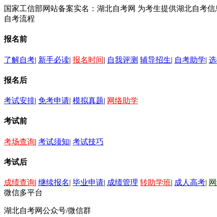
国家工信部网站备案实名：湖北自考网 为考生提供湖北自考
自考流程
报名前
了解自考
|
新手必读
|
报名时间
|
自我评测
辅导招生
|
自考助学
|
选
报名后
考试安排
|
免考申请
|
模拟真题
|
网络助学
考试前
考场查询
|
考试须知
|
考试技巧
考试后
成绩查询
|
继续报名
|
毕业申请
|
成绩管理
转助学班
|
成人高考
|
网
微信多平台
湖北自考网公众号/微信群