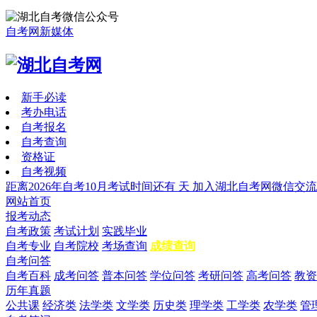
自考网新媒体
新手必读
考办电话
自考报名
自考查询
资格证
自考视频
距离2026年自考10月考试时间还有
天
加入湖北自考网微信交流
网站首页
报考动态
自考政策
考试计划
实践毕业
自考专业
自考院校
考场查询
成绩查询
自考问答
自考百科
成考问答
普本问答
学位问答
考研问答
高考问答
教资
历年真题
公共课
经济类
法学类
文学类
历史类
理学类
工学类
农学类
管