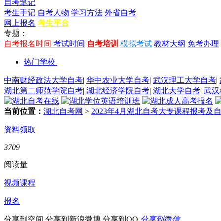
自考笔记
考生手记
自考人物
学习方法
外省自考
网上报名
考生平台
专题：
自考报名时间
考试时间
自考培训
模拟考试
教材大纲
免考办理
热门学校
中南财经政法大学自考
|
华中农业大学自考
|
武汉理工大学自考
|
湖北第二师范学院自考
|
湖北经济学院自考
|
湖北大学自考
|
武汉
当前位置：
湖北自考网
>
2023年4月湖北自考大专课程报考
资料领取
3709
阅读量
视频课程
报名
分享到空间
分享到新浪微博
分享到QQ
分享到微信