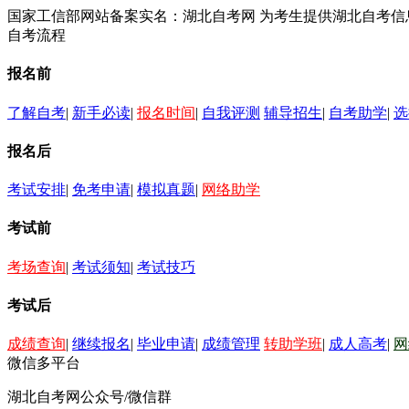
国家工信部网站备案实名：湖北自考网 为考生提供湖北自考
自考流程
报名前
了解自考
|
新手必读
|
报名时间
|
自我评测
辅导招生
|
自考助学
|
选
报名后
考试安排
|
免考申请
|
模拟真题
|
网络助学
考试前
考场查询
|
考试须知
|
考试技巧
考试后
成绩查询
|
继续报名
|
毕业申请
|
成绩管理
转助学班
|
成人高考
|
网
微信多平台
湖北自考网公众号/微信群