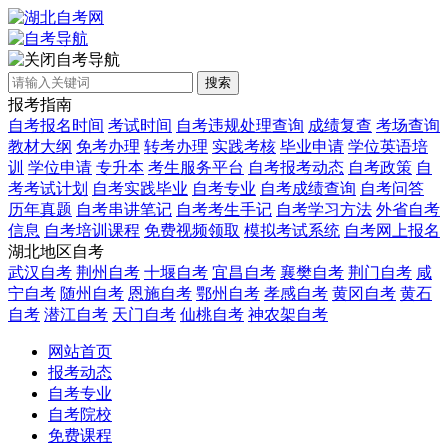
自考导航
搜索
报考指南
自考报名时间
考试时间
自考违规处理查询
成绩复查
考场查询
教材大纲
免考办理
转考办理
实践考核
毕业申请
学位英语培
训
学位申请
专升本
考生服务平台
自考报考动态
自考政策
自
考考试计划
自考实践毕业
自考专业
自考成绩查询
自考问答
历年真题
自考串讲笔记
自考考生手记
自考学习方法
外省自考
信息
自考培训课程
免费视频领取
模拟考试系统
自考网上报名
湖北地区自考
武汉自考
荆州自考
十堰自考
宜昌自考
襄樊自考
荆门自考
咸
宁自考
随州自考
恩施自考
鄂州自考
孝感自考
黄冈自考
黄石
自考
潜江自考
天门自考
仙桃自考
神农架自考
网站首页
报考动态
自考专业
自考院校
免费课程