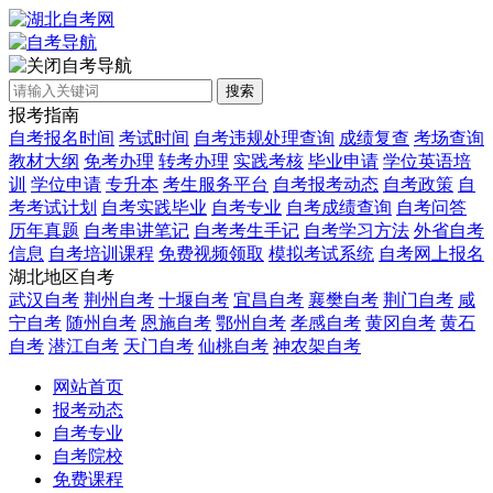
自考导航
搜索
报考指南
自考报名时间
考试时间
自考违规处理查询
成绩复查
考场查询
教材大纲
免考办理
转考办理
实践考核
毕业申请
学位英语培
训
学位申请
专升本
考生服务平台
自考报考动态
自考政策
自
考考试计划
自考实践毕业
自考专业
自考成绩查询
自考问答
历年真题
自考串讲笔记
自考考生手记
自考学习方法
外省自考
信息
自考培训课程
免费视频领取
模拟考试系统
自考网上报名
湖北地区自考
武汉自考
荆州自考
十堰自考
宜昌自考
襄樊自考
荆门自考
咸
宁自考
随州自考
恩施自考
鄂州自考
孝感自考
黄冈自考
黄石
自考
潜江自考
天门自考
仙桃自考
神农架自考
网站首页
报考动态
自考专业
自考院校
免费课程