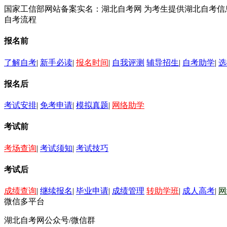
国家工信部网站备案实名：湖北自考网 为考生提供湖北自考
自考流程
报名前
了解自考
|
新手必读
|
报名时间
|
自我评测
辅导招生
|
自考助学
|
选
报名后
考试安排
|
免考申请
|
模拟真题
|
网络助学
考试前
考场查询
|
考试须知
|
考试技巧
考试后
成绩查询
|
继续报名
|
毕业申请
|
成绩管理
转助学班
|
成人高考
|
网
微信多平台
湖北自考网公众号/微信群