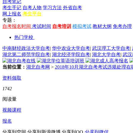
自考笔记
考生手记
自考人物
学习方法
外省自考
网上报名
考生平台
专题：
自考报名时间
考试时间
自考培训
模拟考试
教材大纲
免考办理
热门学校
中南财经政法大学自考
|
华中农业大学自考
|
武汉理工大学自考
|
湖北第二师范学院自考
|
湖北经济学院自考
|
湖北大学自考
|
武汉
当前位置：
湖北自考网
>
2018年10月湖北自考考试违规处理
资料领取
1742
阅读量
视频课程
报名
分享到空间
分享到新浪微博
分享到QQ
分享到微信