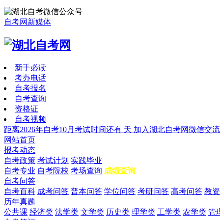
自考网新媒体
新手必读
考办电话
自考报名
自考查询
资格证
自考视频
距离2026年自考10月考试时间还有
天
加入湖北自考网微信交流
网站首页
报考动态
自考政策
考试计划
实践毕业
自考专业
自考院校
考场查询
成绩查询
自考问答
自考百科
成考问答
普本问答
学位问答
考研问答
高考问答
教资
历年真题
公共课
经济类
法学类
文学类
历史类
理学类
工学类
农学类
管