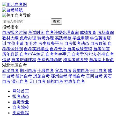
自考导航
搜索
报考指南
自考报名时间
考试时间
自考违规处理查询
成绩复查
考场查询
教材大纲
免考办理
转考办理
实践考核
毕业申请
学位英语培
训
学位申请
专升本
考生服务平台
自考报考动态
自考政策
自
考考试计划
自考实践毕业
自考专业
自考成绩查询
自考问答
历年真题
自考串讲笔记
自考考生手记
自考学习方法
外省自考
信息
自考培训课程
免费视频领取
模拟考试系统
自考网上报名
湖北地区自考
武汉自考
荆州自考
十堰自考
宜昌自考
襄樊自考
荆门自考
咸
宁自考
随州自考
恩施自考
鄂州自考
孝感自考
黄冈自考
黄石
自考
潜江自考
天门自考
仙桃自考
神农架自考
网站首页
报考动态
自考专业
自考院校
免费课程