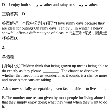
D、I enjoy both sunny weather and rainy or snowy weather.
正确答案：D
答案解析：本段中分别介绍了“I love sunny days because they
are ideal for outings;On rainy days, I enjoy…;In winter, a heavy
snowfall offers a different type of pleasure.”这三种情况，因此选
择答案D。
2、
单选题
[填句补文]Children think that being grown up means being able to
do exactly as they please. ________. The chance to discover
whether that freedom is as wonderful as it sounds is a chance more
and more Americans are taking.
A.It‘s now socially acceptable， even fashionable， to live alone.
B.The number one reason given by most people for living alone is
that they simply enjoy doing what they want when they want to do
it.