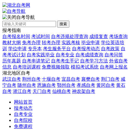
自考导航
搜索
报考指南
自考报名时间
考试时间
自考违规处理查询
成绩复查
考场查询
教材大纲
免考办理
转考办理
实践考核
毕业申请
学位英语培
训
学位申请
专升本
考生服务平台
自考报考动态
自考政策
自
考考试计划
自考实践毕业
自考专业
自考成绩查询
自考问答
历年真题
自考串讲笔记
自考考生手记
自考学习方法
外省自考
信息
自考培训课程
免费视频领取
模拟考试系统
自考网上报名
湖北地区自考
武汉自考
荆州自考
十堰自考
宜昌自考
襄樊自考
荆门自考
咸
宁自考
随州自考
恩施自考
鄂州自考
孝感自考
黄冈自考
黄石
自考
潜江自考
天门自考
仙桃自考
神农架自考
网站首页
报考动态
自考专业
自考院校
免费课程