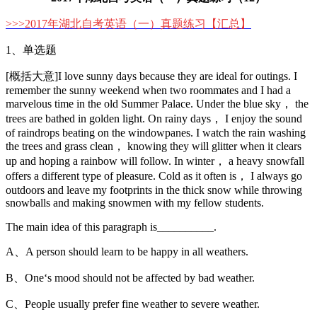
>>>
2017年湖北自考英语（一）真题练习
【汇总】
1、单选题
[概括大意]I love sunny days because they are ideal for outings. I
remember the sunny weekend when two roommates and I had a
marvelous time in the old Summer Palace. Under the blue sky， the
trees are bathed in golden light. On rainy days， I enjoy the sound
of raindrops beating on the windowpanes. I watch the rain washing
the trees and grass clean， knowing they will glitter when it clears
up and hoping a rainbow will follow. In winter， a heavy snowfall
offers a different type of pleasure. Cold as it often is， I always go
outdoors and leave my footprints in the thick snow while throwing
snowballs and making snowmen with my fellow students.
The main idea of this paragraph is__________.
A、A person should learn to be happy in all weathers.
B、One‘s mood should not be affected by bad weather.
C、People usually prefer fine weather to severe weather.