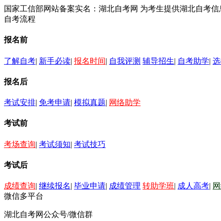
国家工信部网站备案实名：湖北自考网 为考生提供湖北自考
自考流程
报名前
了解自考
|
新手必读
|
报名时间
|
自我评测
辅导招生
|
自考助学
|
选
报名后
考试安排
|
免考申请
|
模拟真题
|
网络助学
考试前
考场查询
|
考试须知
|
考试技巧
考试后
成绩查询
|
继续报名
|
毕业申请
|
成绩管理
转助学班
|
成人高考
|
网
微信多平台
湖北自考网公众号/微信群