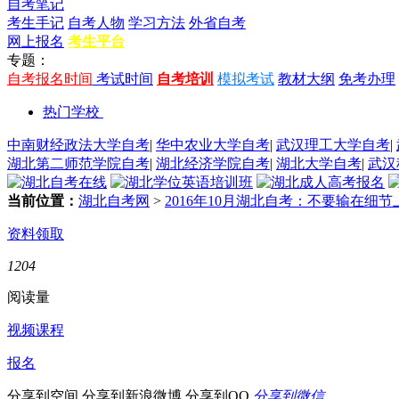
自考笔记
考生手记
自考人物
学习方法
外省自考
网上报名
考生平台
专题：
自考报名时间
考试时间
自考培训
模拟考试
教材大纲
免考办理
热门学校
中南财经政法大学自考
|
华中农业大学自考
|
武汉理工大学自考
|
湖北第二师范学院自考
|
湖北经济学院自考
|
湖北大学自考
|
武汉
当前位置：
湖北自考网
>
2016年10月湖北自考：不要输在细节
资料领取
1204
阅读量
视频课程
报名
分享到空间
分享到新浪微博
分享到QQ
分享到微信