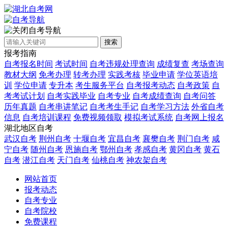
自考导航
搜索
报考指南
自考报名时间
考试时间
自考违规处理查询
成绩复查
考场查询
教材大纲
免考办理
转考办理
实践考核
毕业申请
学位英语培
训
学位申请
专升本
考生服务平台
自考报考动态
自考政策
自
考考试计划
自考实践毕业
自考专业
自考成绩查询
自考问答
历年真题
自考串讲笔记
自考考生手记
自考学习方法
外省自考
信息
自考培训课程
免费视频领取
模拟考试系统
自考网上报名
湖北地区自考
武汉自考
荆州自考
十堰自考
宜昌自考
襄樊自考
荆门自考
咸
宁自考
随州自考
恩施自考
鄂州自考
孝感自考
黄冈自考
黄石
自考
潜江自考
天门自考
仙桃自考
神农架自考
网站首页
报考动态
自考专业
自考院校
免费课程