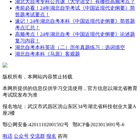
湖北大自考专科公共课《大学语文》有哪些高频考点？
考前必看！24年湖北自学考试《中国近现代史纲要》简
答题考试要点！
速记！24年湖北自考本科《中国近现代史纲要》简答题
考点汇总！
高频考点！24年湖北自考《中国近现代史纲要》论述题
复习内容！
湖北自考本科英语（二）历年真题练习：选词填空
湖北自考本科《马原》客观题
版权所有，本网站内容禁止转载
本网所提供的信息仅供学习交流使用，官方信息以湖北省教育
考试院发布为准
报名地址：武汉市武昌区洪山东区34号湖北省科技创业大厦A
座2楼
鄂公网安备:42011102001592号 鄂ICP备2023013691号-6
电话
公众号
交流群
报名
咨询