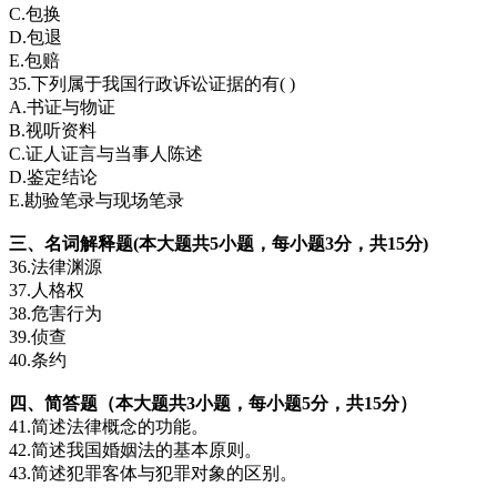
C.包换
D.包退
E.包赔
35.下列属于我国行政诉讼证据的有( )
A.书证与物证
B.视听资料
C.证人证言与当事人陈述
D.鉴定结论
E.勘验笔录与现场笔录
三、名词解释题(本大题共5小题，每小题3分，共15分)
36.法律渊源
37.人格权
38.危害行为
39.侦查
40.条约
四、简答题（本大题共3小题，每小题5分，共15分）
41.简述法律概念的功能。
42.简述我国婚姻法的基本原则。
43.简述犯罪客体与犯罪对象的区别。