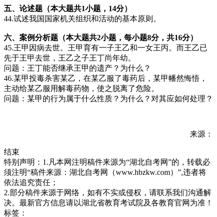
五、论述题（本大题共1小题，14分）
44.试述我国国家机关组织和活动的基本原则。
六、案例分析题（本大题共2小题，每小题8分，共16分）
45.王甲因病去世。王甲育有一子王乙和一女王丙。而王乙已
先于王甲去世，王乙之子王丁尚年幼。
问题：王丁能否继承王甲的遗产？为什么？
46.某甲投毒杀害某乙，在某乙服了毒药后，某甲幡然悔悟，
主动给某乙服用解毒药物，使之脱离了危险。
问题：某甲的行为属于什么性质？为什么？对其应如何处理？
来源：
结束
特别声明：1.凡本网注明稿件来源为“湖北自考网”的，转载必
须注明“稿件来源：湖北自考网（www.hbzkw.com）”,违者将
依法追究责任；
2.部分稿件来源于网络，如有不实或侵权，请联系我们沟通解
决。最新官方信息请以湖北省教育考试院及各教育官网为准！
标签：