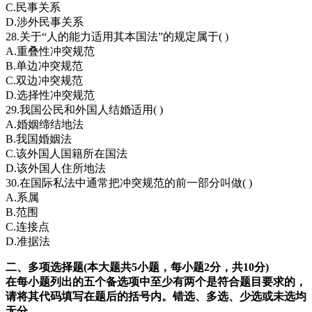
C.民事关系
D.涉外民事关系
28.关于“人的能力适用其本国法”的规定属于( )
A.重叠性冲突规范
B.单边冲突规范
C.双边冲突规范
D.选择性冲突规范
29.我国公民和外国人结婚适用( )
A.婚姻缔结地法
B.我国婚姻法
C.该外国人国籍所在国法
D.该外国人住所地法
30.在国际私法中通常把冲突规范的前一部分叫做( )
A.系属
B.范围
C.连接点
D.准据法
二、多项选择题(本大题共5小题，每小题2分，共10分)
在每小题列出的五个备选项中至少有两个是符合题目要求的，
请将其代码填写在题后的括号内。错选、多选、少选或未选均
无分。