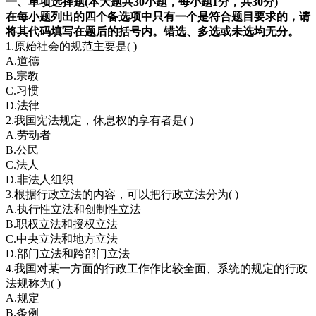
一、单项选择题(本大题共30小题，每小题1分，共30分)
在每小题列出的四个备选项中只有一个是符合题目要求的，请
将其代码填写在题后的括号内。错选、多选或未选均无分。
1.原始社会的规范主要是( )
A.道德
B.宗教
C.习惯
D.法律
2.我国宪法规定，休息权的享有者是( )
A.劳动者
B.公民
C.法人
D.非法人组织
3.根据行政立法的内容，可以把行政立法分为( )
A.执行性立法和创制性立法
B.职权立法和授权立法
C.中央立法和地方立法
D.部门立法和跨部门立法
4.我国对某一方面的行政工作作比较全面、系统的规定的行政
法规称为( )
A.规定
B.条例