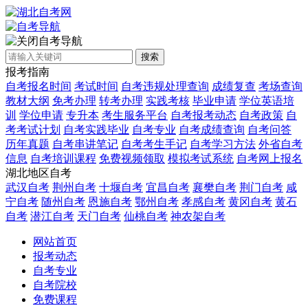
自考导航
搜索
报考指南
自考报名时间
考试时间
自考违规处理查询
成绩复查
考场查询
教材大纲
免考办理
转考办理
实践考核
毕业申请
学位英语培
训
学位申请
专升本
考生服务平台
自考报考动态
自考政策
自
考考试计划
自考实践毕业
自考专业
自考成绩查询
自考问答
历年真题
自考串讲笔记
自考考生手记
自考学习方法
外省自考
信息
自考培训课程
免费视频领取
模拟考试系统
自考网上报名
湖北地区自考
武汉自考
荆州自考
十堰自考
宜昌自考
襄樊自考
荆门自考
咸
宁自考
随州自考
恩施自考
鄂州自考
孝感自考
黄冈自考
黄石
自考
潜江自考
天门自考
仙桃自考
神农架自考
网站首页
报考动态
自考专业
自考院校
免费课程