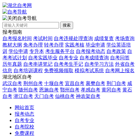
自考导航
搜索
报考指南
自考报名时间
考试时间
自考违规处理查询
成绩复查
考场查询
教材大纲
免考办理
转考办理
实践考核
毕业申请
学位英语培
训
学位申请
专升本
考生服务平台
自考报考动态
自考政策
自
考考试计划
自考实践毕业
自考专业
自考成绩查询
自考问答
历年真题
自考串讲笔记
自考考生手记
自考学习方法
外省自考
信息
自考培训课程
免费视频领取
模拟考试系统
自考网上报名
湖北地区自考
武汉自考
荆州自考
十堰自考
宜昌自考
襄樊自考
荆门自考
咸
宁自考
随州自考
恩施自考
鄂州自考
孝感自考
黄冈自考
黄石
自考
潜江自考
天门自考
仙桃自考
神农架自考
网站首页
报考动态
自考专业
自考院校
免费课程