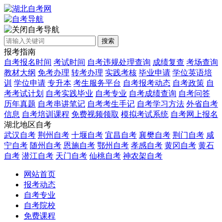
自考导航
搜索
报考指南
自考报名时间
考试时间
自考违规处理查询
成绩复查
考场查询
教材大纲
免考办理
转考办理
实践考核
毕业申请
学位英语培
训
学位申请
专升本
考生服务平台
自考报考动态
自考政策
自
考考试计划
自考实践毕业
自考专业
自考成绩查询
自考问答
历年真题
自考串讲笔记
自考考生手记
自考学习方法
外省自考
信息
自考培训课程
免费视频领取
模拟考试系统
自考网上报名
湖北地区自考
武汉自考
荆州自考
十堰自考
宜昌自考
襄樊自考
荆门自考
咸
宁自考
随州自考
恩施自考
鄂州自考
孝感自考
黄冈自考
黄石
自考
潜江自考
天门自考
仙桃自考
神农架自考
网站首页
报考动态
自考专业
自考院校
免费课程