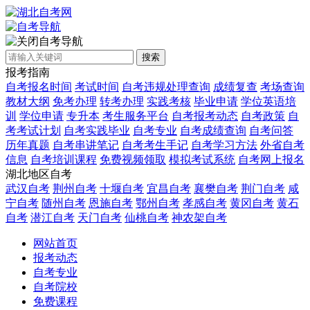
自考导航
搜索
报考指南
自考报名时间
考试时间
自考违规处理查询
成绩复查
考场查询
教材大纲
免考办理
转考办理
实践考核
毕业申请
学位英语培
训
学位申请
专升本
考生服务平台
自考报考动态
自考政策
自
考考试计划
自考实践毕业
自考专业
自考成绩查询
自考问答
历年真题
自考串讲笔记
自考考生手记
自考学习方法
外省自考
信息
自考培训课程
免费视频领取
模拟考试系统
自考网上报名
湖北地区自考
武汉自考
荆州自考
十堰自考
宜昌自考
襄樊自考
荆门自考
咸
宁自考
随州自考
恩施自考
鄂州自考
孝感自考
黄冈自考
黄石
自考
潜江自考
天门自考
仙桃自考
神农架自考
网站首页
报考动态
自考专业
自考院校
免费课程