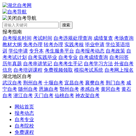
自考导航
搜索
报考指南
自考报名时间
考试时间
自考违规处理查询
成绩复查
考场查询
教材大纲
免考办理
转考办理
实践考核
毕业申请
学位英语培
训
学位申请
专升本
考生服务平台
自考报考动态
自考政策
自
考考试计划
自考实践毕业
自考专业
自考成绩查询
自考问答
历年真题
自考串讲笔记
自考考生手记
自考学习方法
外省自考
信息
自考培训课程
免费视频领取
模拟考试系统
自考网上报名
湖北地区自考
武汉自考
荆州自考
十堰自考
宜昌自考
襄樊自考
荆门自考
咸
宁自考
随州自考
恩施自考
鄂州自考
孝感自考
黄冈自考
黄石
自考
潜江自考
天门自考
仙桃自考
神农架自考
网站首页
报考动态
自考专业
自考院校
免费课程