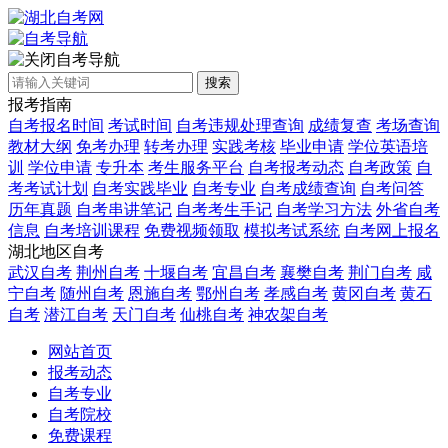
自考导航
搜索
报考指南
自考报名时间
考试时间
自考违规处理查询
成绩复查
考场查询
教材大纲
免考办理
转考办理
实践考核
毕业申请
学位英语培
训
学位申请
专升本
考生服务平台
自考报考动态
自考政策
自
考考试计划
自考实践毕业
自考专业
自考成绩查询
自考问答
历年真题
自考串讲笔记
自考考生手记
自考学习方法
外省自考
信息
自考培训课程
免费视频领取
模拟考试系统
自考网上报名
湖北地区自考
武汉自考
荆州自考
十堰自考
宜昌自考
襄樊自考
荆门自考
咸
宁自考
随州自考
恩施自考
鄂州自考
孝感自考
黄冈自考
黄石
自考
潜江自考
天门自考
仙桃自考
神农架自考
网站首页
报考动态
自考专业
自考院校
免费课程