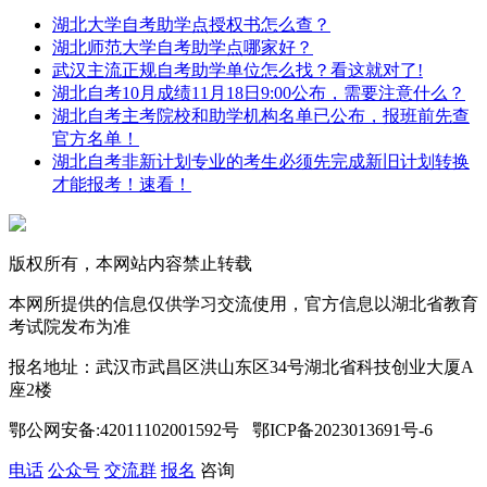
湖北大学自考助学点授权书怎么查？
湖北师范大学自考助学点哪家好？
武汉主流正规自考助学单位怎么找？看这就对了!
湖北自考10月成绩11月18日9:00公布，需要注意什么？
湖北自考主考院校和助学机构名单已公布，报班前先查
官方名单！
湖北自考非新计划专业的考生必须先完成新旧计划转换
才能报考！速看！
版权所有，本网站内容禁止转载
本网所提供的信息仅供学习交流使用，官方信息以湖北省教育
考试院发布为准
报名地址：武汉市武昌区洪山东区34号湖北省科技创业大厦A
座2楼
鄂公网安备:42011102001592号 鄂ICP备2023013691号-6
电话
公众号
交流群
报名
咨询