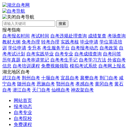
自考导航
搜索
报考指南
自考报名时间
考试时间
自考违规处理查询
成绩复查
考场查询
教材大纲
免考办理
转考办理
实践考核
毕业申请
学位英语培
训
学位申请
专升本
考生服务平台
自考报考动态
自考政策
自
考考试计划
自考实践毕业
自考专业
自考成绩查询
自考问答
历年真题
自考串讲笔记
自考考生手记
自考学习方法
外省自考
信息
自考培训课程
免费视频领取
模拟考试系统
自考网上报名
湖北地区自考
武汉自考
荆州自考
十堰自考
宜昌自考
襄樊自考
荆门自考
咸
宁自考
随州自考
恩施自考
鄂州自考
孝感自考
黄冈自考
黄石
自考
潜江自考
天门自考
仙桃自考
神农架自考
网站首页
报考动态
自考专业
自考院校
免费课程