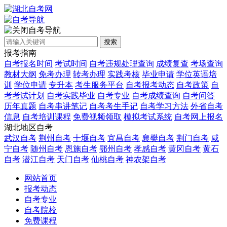
自考导航
搜索
报考指南
自考报名时间
考试时间
自考违规处理查询
成绩复查
考场查询
教材大纲
免考办理
转考办理
实践考核
毕业申请
学位英语培
训
学位申请
专升本
考生服务平台
自考报考动态
自考政策
自
考考试计划
自考实践毕业
自考专业
自考成绩查询
自考问答
历年真题
自考串讲笔记
自考考生手记
自考学习方法
外省自考
信息
自考培训课程
免费视频领取
模拟考试系统
自考网上报名
湖北地区自考
武汉自考
荆州自考
十堰自考
宜昌自考
襄樊自考
荆门自考
咸
宁自考
随州自考
恩施自考
鄂州自考
孝感自考
黄冈自考
黄石
自考
潜江自考
天门自考
仙桃自考
神农架自考
网站首页
报考动态
自考专业
自考院校
免费课程