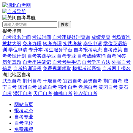
自考导航
搜索
报考指南
自考报名时间
考试时间
自考违规处理查询
成绩复查
考场查询
教材大纲
免考办理
转考办理
实践考核
毕业申请
学位英语培
训
学位申请
专升本
考生服务平台
自考报考动态
自考政策
自
考考试计划
自考实践毕业
自考专业
自考成绩查询
自考问答
历年真题
自考串讲笔记
自考考生手记
自考学习方法
外省自考
信息
自考培训课程
免费视频领取
模拟考试系统
自考网上报名
湖北地区自考
武汉自考
荆州自考
十堰自考
宜昌自考
襄樊自考
荆门自考
咸
宁自考
随州自考
恩施自考
鄂州自考
孝感自考
黄冈自考
黄石
自考
潜江自考
天门自考
仙桃自考
神农架自考
网站首页
报考动态
自考专业
自考院校
免费课程