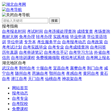
自考导航
搜索
报考指南
自考报名时间
考试时间
自考违规处理查询
成绩复查
考场查询
教材大纲
免考办理
转考办理
实践考核
毕业申请
学位英语培
训
学位申请
专升本
考生服务平台
自考报考动态
自考政策
自
考考试计划
自考实践毕业
自考专业
自考成绩查询
自考问答
历年真题
自考串讲笔记
自考考生手记
自考学习方法
外省自考
信息
自考培训课程
免费视频领取
模拟考试系统
自考网上报名
湖北地区自考
武汉自考
荆州自考
十堰自考
宜昌自考
襄樊自考
荆门自考
咸
宁自考
随州自考
恩施自考
鄂州自考
孝感自考
黄冈自考
黄石
自考
潜江自考
天门自考
仙桃自考
神农架自考
网站首页
报考动态
自考专业
自考院校
免费课程