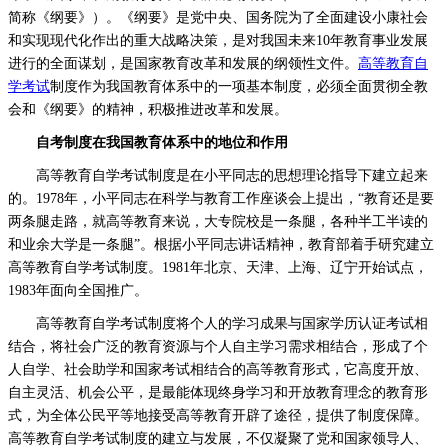
简称《纲要》）。《纲要》是党中央、国务院为了全面建设小康社会
和实现现代化作出的重大战略决策，是对我国未来10年教育事业发展
进行的全面谋划，是国家教育改革和发展的纲领性文件。
高等教育自
学考试
制度作为我国教育体系中的一项基本制度，必须全面贯彻全教
会和《纲要》的精神，积极推进改革和发展。
自考制度在我国教育体系中的地位和作用
高等教育自学考试制度是在小平同志的思想理论指导下建立起来
的。1978年，小平同志在科学与教育工作座谈会上提出，“教育还是要
两条腿走路，就高等教育来说，大专院校是一条腿，各种半工半读的
和业余大学是一条腿”。根据小平同志讲话精神，教育部着手研究建立
高等教育自学考试制度。1981年北京、天津、上海、辽宁开始试点，
1983年面向全国推广。
高等教育自学考试制度将个人的学习成果与国家学历认证考试相
结合，将社会广泛的教育资源与个人自主学习需求相结合，形成了个
人自学、社会助学和国家考试相结合的高等教育形式，它高度开放、
自主灵活、机会公平，是最能体现终身学习和开放教育理念的教育形
式，为全体公民平等地接受高等教育开辟了途径，提供了制度保障。
高等教育自学考试制度的建立与发展，不仅凝聚了党和国家领导人、