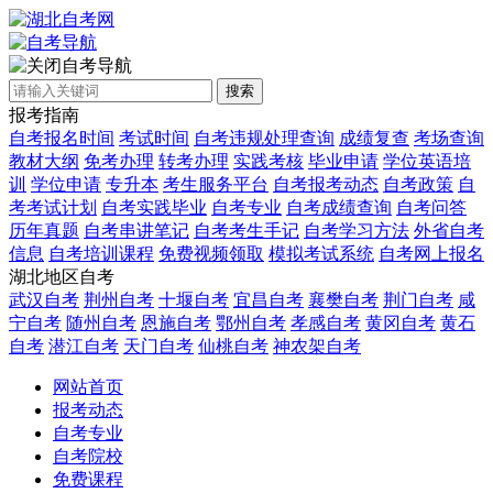
自考导航
搜索
报考指南
自考报名时间
考试时间
自考违规处理查询
成绩复查
考场查询
教材大纲
免考办理
转考办理
实践考核
毕业申请
学位英语培
训
学位申请
专升本
考生服务平台
自考报考动态
自考政策
自
考考试计划
自考实践毕业
自考专业
自考成绩查询
自考问答
历年真题
自考串讲笔记
自考考生手记
自考学习方法
外省自考
信息
自考培训课程
免费视频领取
模拟考试系统
自考网上报名
湖北地区自考
武汉自考
荆州自考
十堰自考
宜昌自考
襄樊自考
荆门自考
咸
宁自考
随州自考
恩施自考
鄂州自考
孝感自考
黄冈自考
黄石
自考
潜江自考
天门自考
仙桃自考
神农架自考
网站首页
报考动态
自考专业
自考院校
免费课程