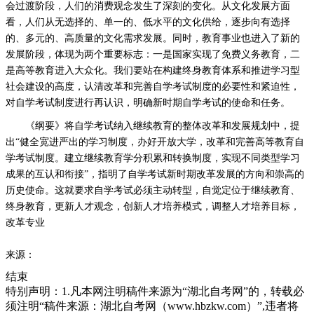
会过渡阶段，人们的消费观念发生了深刻的变化。从文化发展方面
看，人们从无选择的、单一的、低水平的文化供给，逐步向有选择
的、多元的、高质量的文化需求发展。同时，教育事业也进入了新的
发展阶段，体现为两个重要标志：一是国家实现了免费义务教育，二
是高等教育进入大众化。我们要站在构建终身教育体系和推进学习型
社会建设的高度，认清改革和完善自学考试制度的必要性和紧迫性，
对自学考试制度进行再认识，明确新时期自学考试的使命和任务。
《纲要》将自学考试纳入继续教育的整体改革和发展规划中，提
出“健全宽进严出的学习制度，办好开放大学，改革和完善高等教育自
学考试制度。建立继续教育学分积累和转换制度，实现不同类型学习
成果的互认和衔接”，指明了自学考试新时期改革发展的方向和崇高的
历史使命。这就要求自学考试必须主动转型，自觉定位于继续教育、
终身教育，更新人才观念，创新人才培养模式，调整人才培养目标，
改革专业
来源：
结束
特别声明：1.凡本网注明稿件来源为“湖北自考网”的，转载必
须注明“稿件来源：湖北自考网（www.hbzkw.com）”,违者将