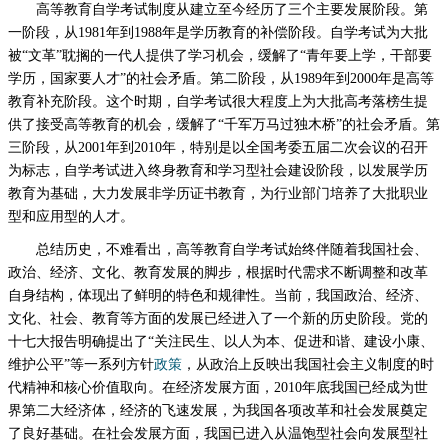
高等教育自学考试制度从建立至今经历了三个主要发展阶段。第
一阶段，从1981年到1988年是学历教育的补偿阶段。自学考试为大批
被“文革”耽搁的一代人提供了学习机会，缓解了“青年要上学，干部要
学历，国家要人才”的社会矛盾。第二阶段，从1989年到2000年是高等
教育补充阶段。这个时期，自学考试很大程度上为大批高考落榜生提
供了接受高等教育的机会，缓解了“千军万马过独木桥”的社会矛盾。第
三阶段，从2001年到2010年，特别是以全国考委五届二次会议的召开
为标志，自学考试进入终身教育和学习型社会建设阶段，以发展学历
教育为基础，大力发展非学历证书教育，为行业部门培养了大批职业
型和应用型的人才。
总结历史，不难看出，高等教育自学考试始终伴随着我国社会、
政治、经济、文化、教育发展的脚步，根据时代需求不断调整和改革
自身结构，体现出了鲜明的特色和规律性。当前，我国政治、经济、
文化、社会、教育等方面的发展已经进入了一个新的历史阶段。党的
十七大报告明确提出了“关注民生、以人为本、促进和谐、建设小康、
维护公平”等一系列方针
政策
，从政治上反映出我国社会主义制度的时
代精神和核心价值取向。在经济发展方面，2010年底我国已经成为世
界第二大经济体，经济的飞速发展，为我国各项改革和社会发展奠定
了良好基础。在社会发展方面，我国已进入从温饱型社会向发展型社