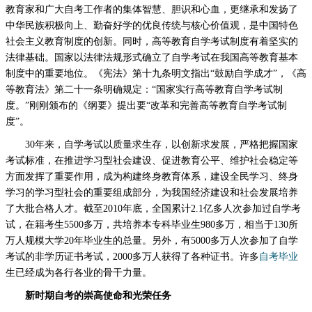
教育家和广大自考工作者的集体智慧、胆识和心血，更继承和发扬了
中华民族积极向上、勤奋好学的优良传统与核心价值观，是中国特色
社会主义教育制度的创新。同时，高等教育自学考试制度有着坚实的
法律基础。国家以法律法规形式确立了自学考试在我国高等教育基本
制度中的重要地位。《宪法》第十九条明文指出“鼓励自学成才”，《高
等教育法》第二十一条明确规定：“国家实行高等教育自学考试制
度。”刚刚颁布的《纲要》提出要“改革和完善高等教育自学考试制
度”。
30年来，自学考试以质量求生存，以创新求发展，严格把握国家
考试标准，在推进学习型社会建设、促进教育公平、维护社会稳定等
方面发挥了重要作用，成为构建终身教育体系，建设全民学习、终身
学习的学习型社会的重要组成部分，为我国经济建设和社会发展培养
了大批合格人才。截至2010年底，全国累计2.1亿多人次参加过自学考
试，在籍考生5500多万，共培养本专科毕业生980多万，相当于130所
万人规模大学20年毕业生的总量。另外，有5000多万人次参加了自学
考试的非学历证书考试，2000多万人获得了各种证书。许多
自考毕业
生已经成为各行各业的骨干力量。
新时期自考的崇高使命和光荣任务